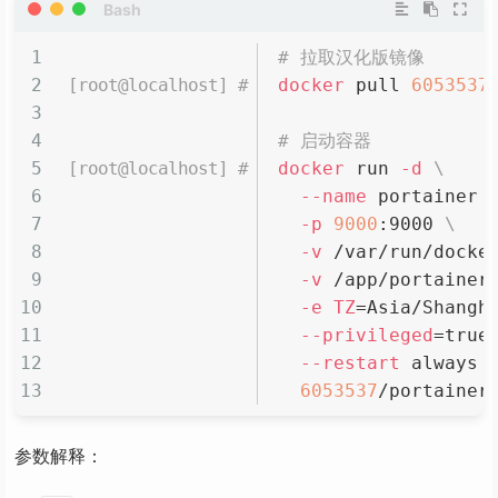
# 拉取汉化版镜像
docker
 pull 
6053537
# 启动容器
docker
 run 
-d
\
--name
 portainer 
-p
9000
:9000 
\
-v
 /var/run/docke
-v
 /app/portainer
-e
TZ
=
Asia/Shangh
--privileged
=
true
--restart
 always 
6053537
/portainer
参数解释：