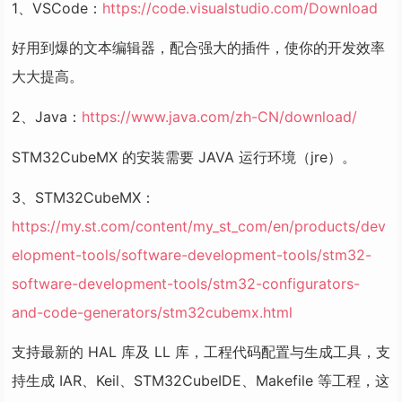
1、VSCode：
https://code.visualstudio.com/Download
好用到爆的文本编辑器，配合强大的插件，使你的开发效率
大大提高。
2、Java：
https://www.java.com/zh-CN/download/
STM32CubeMX 的安装需要 JAVA 运行环境（jre）。
3、STM32CubeMX：
https://my.st.com/content/my_st_com/en/products/dev
elopment-tools/software-development-tools/stm32-
software-development-tools/stm32-configurators-
and-code-generators/stm32cubemx.html
支持最新的 HAL 库及 LL 库，工程代码配置与生成工具，支
持生成 IAR、Keil、STM32CubeIDE、Makefile 等工程，这