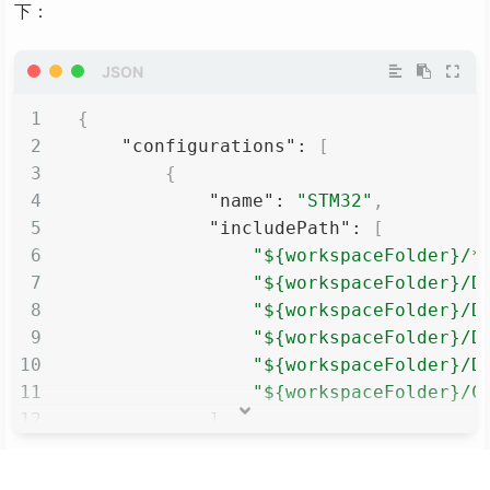
下：
{
"configurations"
:
[
{
"name"
:
"STM32"
,
"includePath"
:
[
"${workspaceFolder}/*
"${workspaceFolder}/D
"${workspaceFolder}/D
"${workspaceFolder}/D
"${workspaceFolder}/D
"${workspaceFolder}/C
]
,
"defines"
:
[
注意：这个 json 不允许有注释，所以，如果是像复制到你
"STM32L151xB"
,