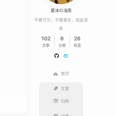
夏沫の浅雨
不曾亏欠，不曾辜负，如此足
矣
102
6
26
文章
分类
标签
首页
文章
归档
分类