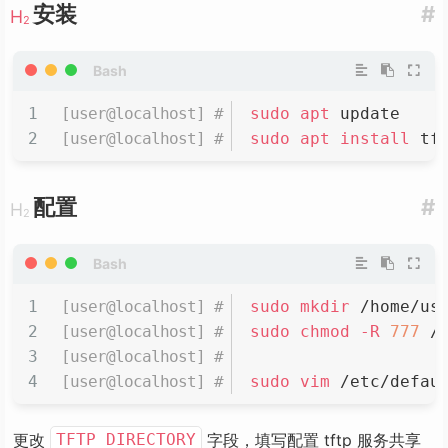
安装
#
sudo
apt
 update
sudo
apt
install
 tf
配置
#
sudo
mkdir
 /home/us
sudo
chmod
-R
777
 /
sudo
vim
 /etc/defau
更改
字段，填写配置 tftp 服务共享
TFTP_DIRECTORY