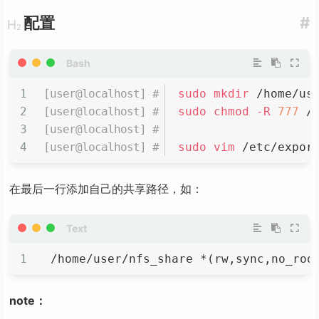
配置
#
sudo
mkdir
 /home/us
sudo
chmod
-R
777
 /
sudo
vim
 /etc/expor
在最后一行添加自己的共享路径，如：
/home/user/nfs_share *(rw,sync,no_roo
note：