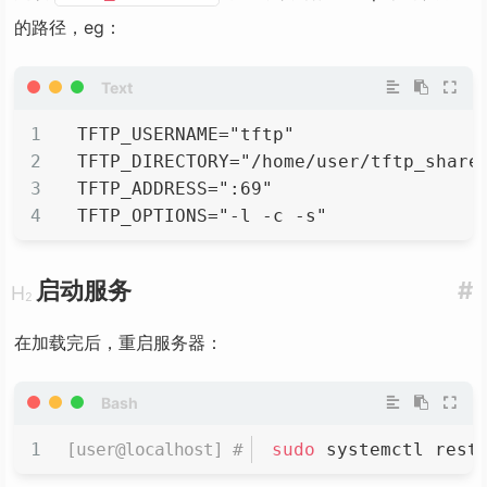
的路径，eg：
TFTP_USERNAME="tftp"
TFTP_DIRECTORY="/home/user/tftp_share
TFTP_ADDRESS=":69"
TFTP_OPTIONS="-l -c -s"
启动服务
#
在加载完后，重启服务器：
sudo
 systemctl rest