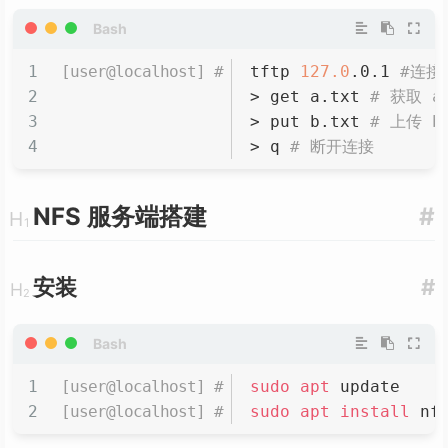
tftp 
127.0
.0.1 
#连接
>
 get a.txt 
# 获取 a
>
 put b.txt 
# 上传 b
>
 q 
# 断开连接
NFS 服务端搭建
#
安装
#
sudo
apt
 update
sudo
apt
install
 nf